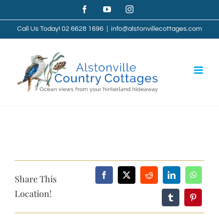
Skip
Facebook
YouTube
Instagram
to
Call Us Today! 02 6628 1696
|
info@alstonvillecottages.com
content
Share This
Location!